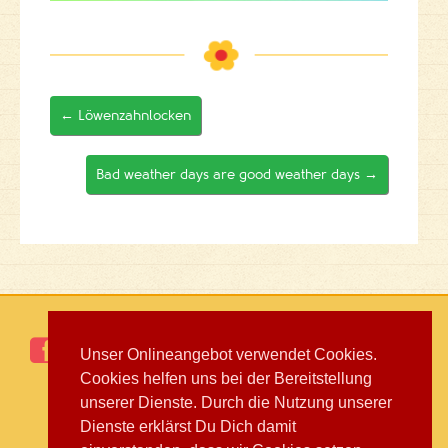
←
Löwenzahnlocken
Bad weather days are good weather days
→

Unser Onlineangebot verwendet Cookies.
Cookies helfen uns bei der Bereitstellung
Fördergeber
Downloads
Links
Galerie
Kontakt
Datenschutz & Impressum
unserer Dienste. Durch die Nutzung unserer
Dienste erklärst Du Dich damit